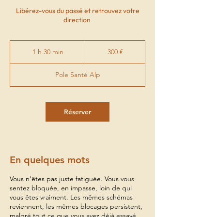
Libérez-vous du passé et retrouvez votre
direction
300
euros
1 h 30 min
1
300 €
3
0
m
Pole Santé Alp
i
n
Réserver
En quelques mots
Vous n'êtes pas juste fatiguée. Vous vous
sentez bloquée, en impasse, loin de qui
vous êtes vraiment. Les mêmes schémas
reviennent, les mêmes blocages persistent,
malgré tout ce que vous avez déjà essayé.