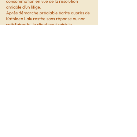
consommation en vue de la résolution
amiable d’un litige.
Après démarche préalable écrite auprès de
Kathleen Lalu restée sans réponse ou non
satisfaisante, le client peut saisir le
médiateur suivant :
SAS Médiation Solution Consommation
222 chemin de la Bergerie
01800 Saint-Jean-de-Niost
https://www.sasmediationsolution-conso.fr
18. PRESTATIONS À
DESTINATION DES
ENTREPRISES
Les prestations à destination des entreprises
(formations, accompagnements,
supervisions, interventions collectives) font
l’objet d’un devis ou d’une convention
spécifique.
Les modalités d’intervention, de tarification
et de règlement sont définies dans ce cadre.
Sauf indication contraire, les factures sont
payables à 30 jours.