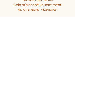
Cela m'a donné un sentiment
de puissance intérieure.
Kathleen Lalu
Psychologue sur
Annecy
Pour me contacter :
​​Tél :
07 63 49 22 61
Mail : ​
lalu.kathleen@gmail.com